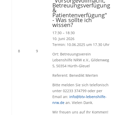
"Vorsorgevollmacht,
Betreuungsverfügung
&
Patientenverfügung"
- Was sollte ich
wissen?
17:30
–
18:30
10. Juni 2026
Termin: 10.06.2025 um 17.30 Uhr
8.
9.
8
9
Ort: Betreuungsverein
Juni
Juni
Lebenshilfe NRW e.V., Gildenweg
2026
2026
5, 50354 Hürth-Gleuel
Referent: Benedikt Merten
Bitte melden Sie sich telefonisch
unter 02233 374799 oder per
Email an:
info@btv-lebenshilfe-
nrw.de
an. Vielen Dank.
Wir freuen uns auf Ihr Kommen!