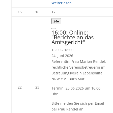
Weiterlesen
15.
16.
17.
15
16
17
Juni
Juni
Juni
24.
(1
24
●
2026
2026
2026
Juni
Veranstaltung)
2026
Close
16:00: Online:
"Berichte an das
Amtsgericht"
16:00
–
18:00
24. Juni 2026
Referentin: Frau Marion Rendel,
rechtliche Vereinsbetreuerin im
Betreuungsverein Lebenshilfe
NRW e.V., Büro Marl
22.
23.
22
23
Termin: 23.06.2026 um 16.00
Juni
Juni
Uhr.
2026
2026
Bitte melden Sie sich per Email
bei Frau Rendel an: