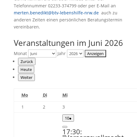
Telefonnummer 02233-374799 oder per E-Mail an
merten.benedikt@btv-lebenshilfe-nrw.de
auch zu
anderen Zeiten einen persönlichen Beratungstermin
vereinbaren.
Veranstaltungen im Juni 2026
Monat
Jahr
Zurück
Heute
Weiter
Montag
Dienstag
Mittwoch
Mo
Di
Mi
1.
2.
3.
1
2
3
Juni
Juni
Juni
10.
(1
10
●
2026
2026
2026
Juni
Veranstaltung)
2026
Close
17:30: