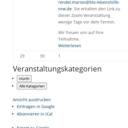
rendel.marion@btv-lebenshilfe-
nrw.de
. Sie erhalten den Link zu
dieser Zoom-Veranstaltung
wenige Tage vor dem Termin.
Wir freuen uns auf Ihre
Teilnahme.
Weiterlesen
29.
30.
1.
29
30
1
Juni
Juni
Juli
Veranstaltungskategorien
2026
2026
2026
Hürth
Alle Kategorien
Ansicht
ausdrucken
Eintragen in
Google
Abonnieren in
iCal
Export zu
Google