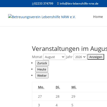
02233 374799
info@btv-lebenshilfe-nrw.de
Home
Veranstaltungen im Augu
Monat
Jahr
Zurück
Heute
Weiter
Montag
Dienstag
Mittwoch
Mo.
Di.
Mi.
27.
28.
29.
27
28
29
Juli
Juli
Juli
3.
4.
5.
3
4
5