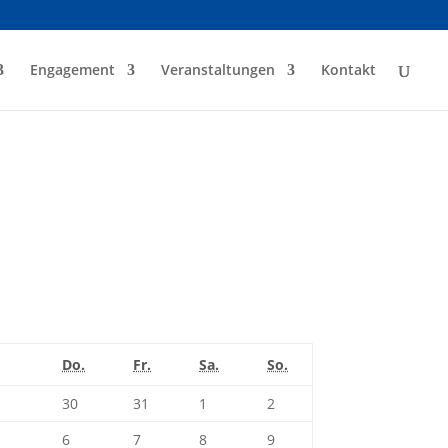
Engagement
Veranstaltungen
Kontakt
Donnerstag
Freitag
Samstag
Sonntag
Do.
Fr.
Sa.
So.
30.
31.
1.
2.
30
31
1
2
Juli
Juli
August
August
6.
7.
8.
9.
6
7
8
9