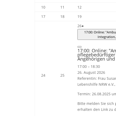
2026
2026
2026
August
August
August
10.
11.
12.
10
11
12
2026
2026
2026
August
August
August
17.
18.
19.
17
18
19
2026
2026
2026
August
August
August
26.
(1
26
●
2026
2026
2026
August
Veranstaltung)
17:00: Online: "Amb
Integration
2026
Close
17:00: Online: "
pflegebedürftiger
Angehörigen und 
17:00
–
18:30
26. August 2026
24.
25.
24
25
Referentin: Frau Susa
August
August
Lebenshilfe NRW e.V.,
2026
2026
Termin: 26.08.2025 u
Bitte melden Sie sich
erhalten den Link zu