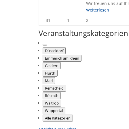
Wir freuen uns auf Ih
Weiterlesen
31.
1.
2.
31
1
2
August
September
September
Veranstaltungskategorien
2026
2026
2026
Kategorie
Düsseldorf
ohne
Titel
Emmerich am Rhein
Geldern
Hürth
Marl
Remscheid
Rösrath
Waltrop
Wuppertal
Alle Kategorien