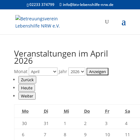
02233 374799
info@btv-lebenshilfe-nrw.de
Veranstaltungen im April
2026
Monat
Jahr
Zurück
Heute
Weiter
Montag
Dienstag
Mittwoch
Donnerstag
Freitag
Sam
Mo
Di
Mi
Do
Fr
Sa
30.
31.
1.
2.
3.
4.
30
31
1
2
3
4
März
März
April
April
April
April
6.
7.
8.
9.
10.
11.
6
7
8
9
10
11
2026
2026
2026
2026
2026
2026